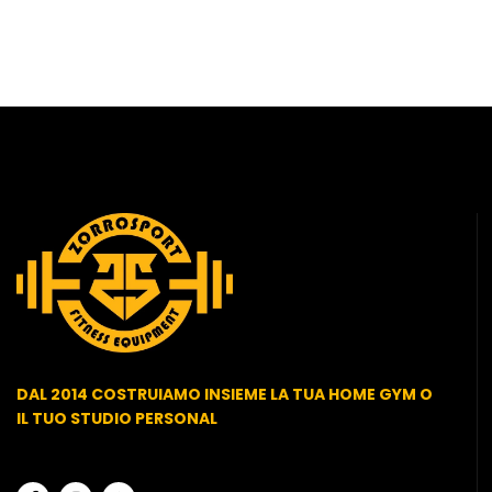
DAL 2014 COSTRUIAMO INSIEME LA TUA HOME GYM O
IL TUO STUDIO PERSONAL