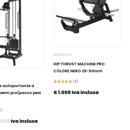
WORKOUT
HIP THRUST MACHINE PRO
COLORE NERO 25-50mm
(2)
na autoportante a
Valutato
5.00
su 5
€
1.000
Iva inclusa
 semi pro(pacco pesi
0)
699
Iva inclusa