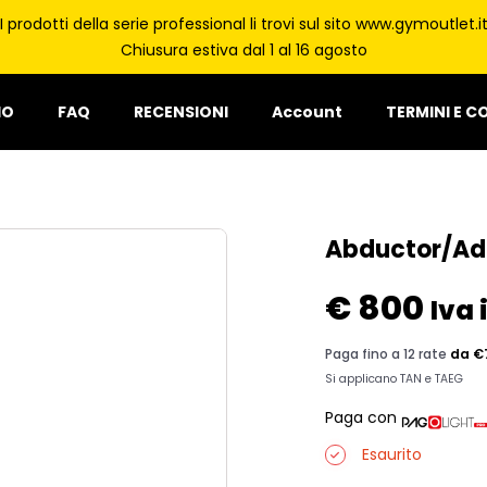
I prodotti della serie professional li trovi sul sito www.gymoutlet.i
Chiusura estiva dal 1 al 16 agosto
IO
FAQ
RECENSIONI
Account
TERMINI E C
Abductor/Ad
€
800
Iva 
Paga con
Esaurito