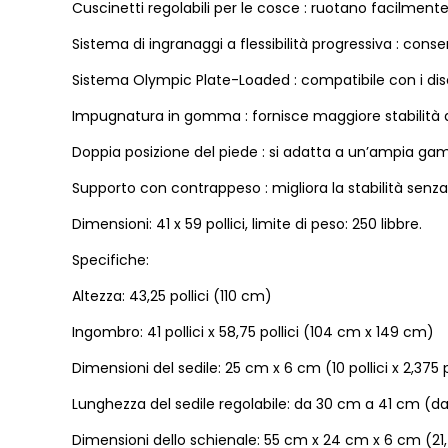
Cuscinetti regolabili per le cosce : ruotano facilment
Sistema di ingranaggi a flessibilità progressiva : conse
Sistema Olympic Plate-Loaded : compatibile con i disch
Impugnatura in gomma : fornisce maggiore stabilità agl
Doppia posizione del piede : si adatta a un’ampia gamm
Supporto con contrappeso : migliora la stabilità sen
Dimensioni: 41 x 59 pollici, limite di peso: 250 libbre.
Specifiche:
Altezza: 43,25 pollici (110 cm)
Ingombro: 41 pollici x 58,75 pollici (104 cm x 149 cm)
Dimensioni del sedile: 25 cm x 6 cm (10 pollici x 2,375 p
Lunghezza del sedile regolabile: da 30 cm a 41 cm (da 1
Dimensioni dello schienale: 55 cm x 24 cm x 6 cm (21,75 p