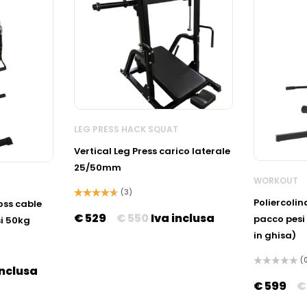
LEG PRESS HACK SQUAT
Vertical Leg Press carico laterale
25/50mm
WORKOUT
(3)
Poliercoli
oss cable
Valutato
4.67
su 5
€
529
€
550
Iva inclusa
pacco pesi
i 50kg
in ghisa)
(
inclusa
Valutato
0
€
599
€
su
5