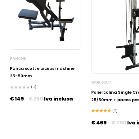
PANCHE
Panca scott e biceps machine
25-50mm
WORKOUT
(0)
Poliercolina Single Cr
Valutato
0
€
149
€
250
Iva inclusa
25/50mm + pacco pes
su
5
(7)
Valutato
4.71
su 5
€
469
€
700
Iva 