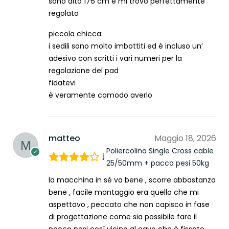
sono alto 176 cm e mi trovo perfettamente
regolato
piccola chicca:
i sedili sono molto imbottiti ed è incluso un’
adesivo con scritti i vari numeri per la
regolazione del pad
fidatevi
è veramente comodo averlo
matteo
Maggio 18, 2026
Poliercolina Single Cross cable
25/50mm + pacco pesi 50kg
la macchina in sé va bene , scorre abbastanza
bene , facile montaggio era quello che mi
aspettavo , peccato che non capisco in fase
di progettazione come sia possibile fare il
pacco pesi così vicino al cavo che è fissato