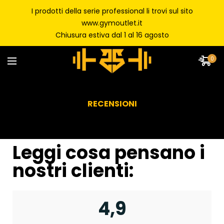
I prodotti della serie professional li trovi sul sito
www.gymoutlet.it
Chiusura estiva dal 1 al 16 agosto
0
RECENSIONI
Leggi cosa pensano i
nostri clienti:
4,9