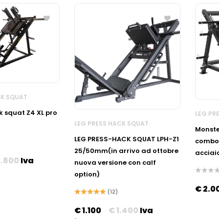
CK SQUAT
k squat Z4 XL pro
LEG PR
LEG PRESS HACK SQUAT
Monste
LEG PRESS-HACK SQUAT LPH-Z1
combo 
25/50mm(in arrivo ad ottobre
acciai
1.800
Iva
nuova versione con calf
option)
Valutato
0
€
2.0
su
(12)
5
Valutato
5.00
su 5
€
1.100
€
1.400
Iva