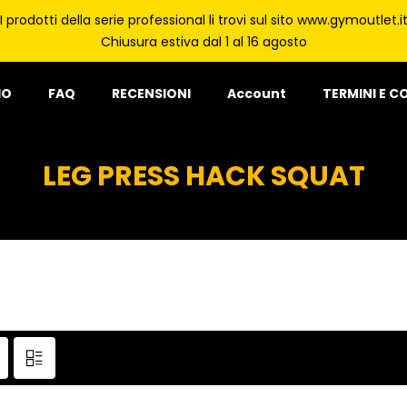
I prodotti della serie professional li trovi sul sito www.gymoutlet.i
Chiusura estiva dal 1 al 16 agosto
IO
FAQ
RECENSIONI
Account
TERMINI E C
LEG PRESS HACK SQUAT
Showing all 5 results