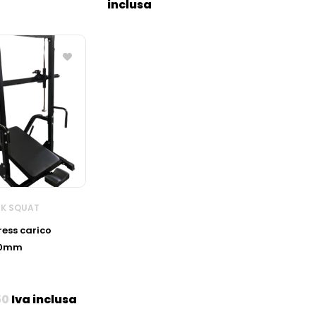
inclusa
CK SQUAT
ress carico
50mm
50
Iva inclusa