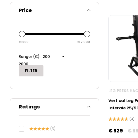
WORKOUT
(12)
Price
€
200
€
2.000
Ranger (€):
-
FILTER
LEG PRESS HA
Vertical Leg P
Ratings
laterale 25/
(3)
Valutato
(3)
4.67
su 5
€
529
€
5
Valutato
5