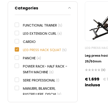
Categories
FUNCTIONAL TRAINER
(5)
LEG EXTENSION CURL
(4)
CARDIO
LEG PRESS HA
LEG PRESS HACK SQUAT
(5)
Leg press hac
PANCHE
(4)
25/50mm
POWER RACK- HALF RACK -
(0)
SMITH MACHINE
(6)
Valutato
0
€
1.699
€
SERIE PROFESSIONAL
(1)
su
5
inclusa
MANUBRI, BILANCIERI,
RASTRELLIERE, DISCHI
(8)
LAT MACHINE PULLEY
(3)