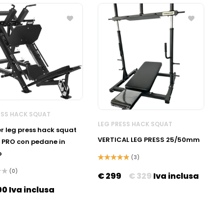
ESS HACK SQUAT
LEG PRESS HACK SQUAT
r leg press hack squat
VERTICAL LEG PRESS 25/50mm
PRO con pedane in
o
(3)
Valutato
(0)
5.00
su 5
€
299
€
329
Iva inclusa
00
Iva inclusa