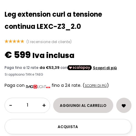
Leg extension curl a tensione
continua LEXC-Z3_2.0
(
1
recensione del cliente)
Valutato
1
€
599
5.00
su 5
Iva inclusa
su base di
recensioni
Paga con
fino a 24 rate.
(
)
SCOPRI DI PIÙ
-
+
AGGIUNGI AL CARRELLO
ACQUISTA