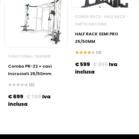
POWER RACK- HALF RACK -
SMITH MACHINE
HALF RACK SEMI PRO
25/50MM
(3)
FUNCTIONAL TRAINER
Valutato
4.33
su 5
€
599
€
650
Iva
Combo PR-Z2 + cavi
inclusa
Incrociati 25/50mm
(0)
Valutato
0
€
699
€
769
Iva
su
5
inclusa