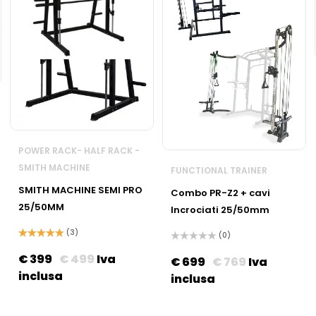
POWER RACK- HALF RACK -
SMITH MACHINE
FUNCTIONAL TRAINER
SMITH MACHINE SEMI PRO
Combo PR-Z2 + cavi
25/50MM
Incrociati 25/50mm
(3)
(0)
Valutato
Valutato
5.00
su 5
€
399
€
499
Iva
0
€
699
€
769
Iva
su
inclusa
5
inclusa