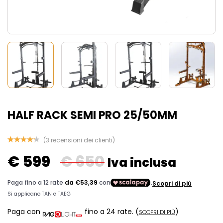
HALF RACK SEMI PRO 25/50MM
(
3
recensioni dei clienti)
Valutato
3
€
599
€
650
4.33
su
Iva inclusa
5 su
base di
recensioni
Paga con
fino a 24 rate.
(
)
SCOPRI DI PIÙ