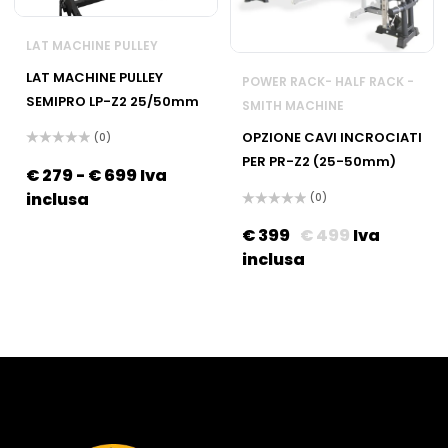
LAT MACHINE PULLEY
LAT MACHINE PULLEY
POWER RACK- HALF RACK -
SEMIPRO LP-Z2 25/50mm
SMITH MACHINE
OPZIONE CAVI INCROCIATI
(0)
Valutato
PER PR-Z2 (25-50mm)
0
€
279
-
€
699
Iva
su
5
inclusa
(0)
Valutato
0
€
399
€
499
Iva
su
5
inclusa