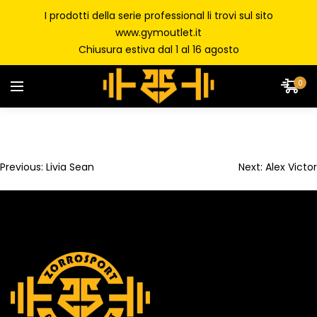
I prodotti della serie professional li trovi sul sito
www.gymoutlet.it
Chiusura estiva dal 1 al 16 agosto
0
Previous:
Livia Sean
Next:
Alex Victor