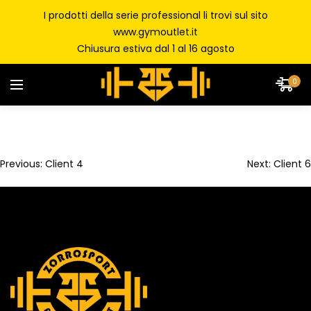
I prodotti della serie professional li trovi sul sito
www.gymoutlet.it
Chiusura estiva dal 1 al 16 agosto
0
Previous:
Client 4
Next:
Client 6