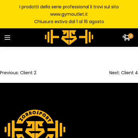
I prodotti della serie professional li trovi sul sito
www.gymoutlet.it
Chiusura estiva dal 1 al 16 agosto
0
Previous:
Client 2
Next:
Client 4