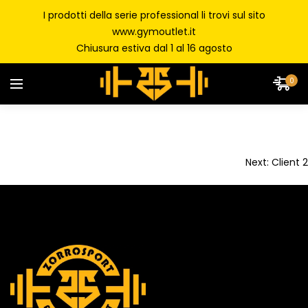
I prodotti della serie professional li trovi sul sito
www.gymoutlet.it
Chiusura estiva dal 1 al 16 agosto
0
Next:
Client 2