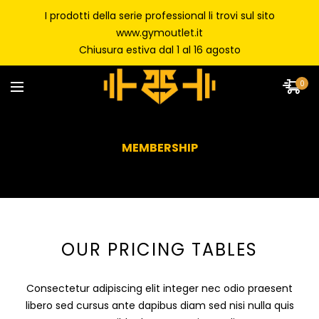
I prodotti della serie professional li trovi sul sito
www.gymoutlet.it
Chiusura estiva dal 1 al 16 agosto
0
MEMBERSHIP
OUR PRICING TABLES
Consectetur adipiscing elit integer nec odio praesent
libero sed cursus ante dapibus diam sed nisi nulla quis