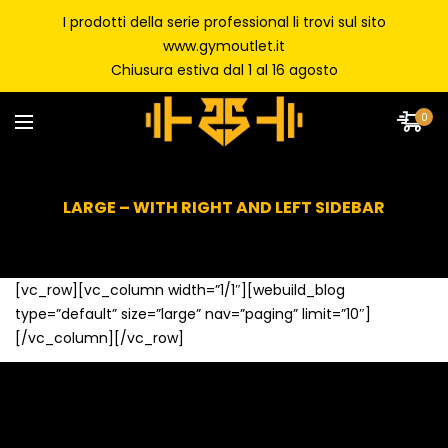
I prodotti della serie professional li trovi sul sito
www.gymoutlet.it
Chiusura estiva dal 1 al 16 agosto
0
LARGE – WITH RIGHT AND LEFT SIDEBAR
[vc_row][vc_column width=”1/1″][webuild_blog
type=”default” size=”large” nav=”paging” limit=”10″]
[/vc_column][/vc_row]