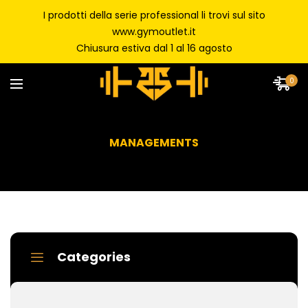
I prodotti della serie professional li trovi sul sito
www.gymoutlet.it
Chiusura estiva dal 1 al 16 agosto
0
MANAGEMENTS
Categories