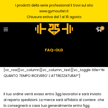
I prodotti della serie professional li trovi sul sito
www.gymoutlet.it
Chiusura estiva dal 1 al 16 agosto
0
FAQ-OLD
[vc_row][vc_column][vc_column_text][vc_toggle title=”IN
QUANTO TEMPO RICEVERO’ L’ATTREZZATURA?”]
Il tuo ordine verrà evaso entro 3gg lavorativi e sarà inviato
al reparto spedizioni. La merce sarà affidata al corriere che
lo consegnerà a casa tua generalmente entro 5gg.