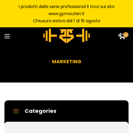
I prodotti della serie professional li trovi sul sito
www.gymoutlet.it
Chiusura estiva dal 1 al 16 agosto
0
MARKETING
Categories